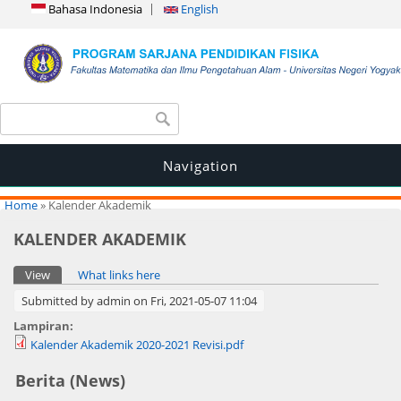
Bahasa Indonesia
English
Search form
Search
Navigation
You are here
Home
» Kalender Akademik
KALENDER AKADEMIK
Primary tabs
View
(active tab)
What links here
Submitted by
admin
on Fri, 2021-05-07 11:04
Lampiran:
Kalender Akademik 2020-2021 Revisi.pdf
Berita (News)