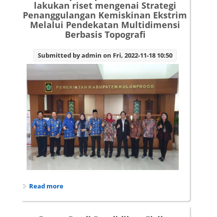
lakukan riset mengenai Strategi
Penanggulangan Kemiskinan Ekstrim
Melalui Pendekatan Multidimensi
Berbasis Topografi
Submitted by
admin
on Fri, 2022-11-18 10:50
Read more
about Dosen prodi pendidikan fisika lakukan
riset mengenai Strategi Penanggulangan
Kemiskinan Ekstrim Melalui Pendekatan
Multidimensi Berbasis Topografi