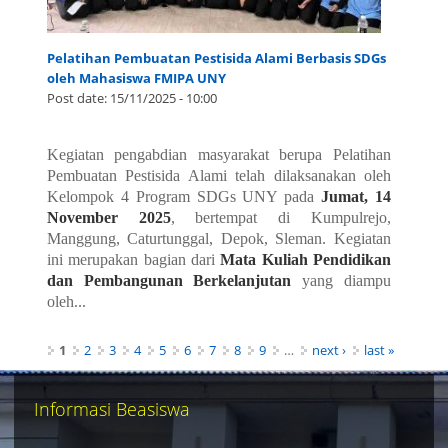
Pelatihan Pembuatan Pestisida Alami Berbasis SDGs
oleh Mahasiswa FMIPA UNY
Post date:
15/11/2025 - 10:00
Kegiatan pengabdian masyarakat berupa
Pelatihan
Pembuatan Pestisida Alami
telah dilaksanakan oleh
Kelompok 4 Program SDGs UNY pada
Jumat, 14
November 2025
, bertempat di Kumpulrejo,
Manggung, Caturtunggal, Depok, Sleman. Kegiatan
ini merupakan bagian dari
Mata Kuliah Pendidikan
dan Pembangunan Berkelanjutan
yang diampu
oleh...
Pages
1
2
3
4
5
6
7
8
9
…
next ›
last »
Informasi Beasiswa