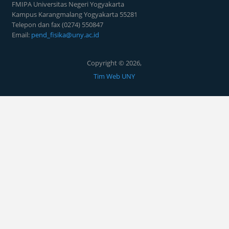
FMIPA Universitas Negeri Yogyakarta
Kampus Karangmalang Yogyakarta 55281
Telepon dan fax (0274) 550847
Email:
pend_fisika@uny.ac.id
Copyright © 2026,
Tim Web UNY