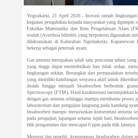
Yogyakarta, 21 April 2026 - Inovasi ramah lingkungan
kegiatan pengabdian kepada masyarakat yang dipimpin ole
Fakultas Matematika dan Ilmu Pengetahuan Alam (F
wuluh (Averrhoa bilimbi) yang berpotensi digunakan un
dilaksanakan di Kalurahan Ngentakrejo, Kapanewon 
bekerja sebagai peternak ayam.
Gas amonia merupakan salah satu pencemar udara yang
yang tinggi dapat menimbulkan bau tidak sedap, menur
lingkungan sekitar. Berangkat dari permasalahan ters
yang memiliki kandungan senyawa aktif untuk dikemban
diolah hingga menjadi bioabsorben berbentuk granu
Spectroscopy (FTIR). Hasil karakterisasi menunjukkan b
dengan gas amonia sehingga mampu membantu proses peny
laboratorium dan pengujian langsung pada kandang ayam
bioabsorben mampu menurunkan konsentrasi amonia seca
pada pengujian lapangan selama tujuh hari, bioabsorbe
titik pengamatan dan mencapai 0 ppm pada titik lainnya.
Menurut tim peneliti, kemampuan bioabsorben dalam men