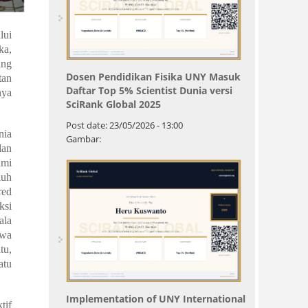
lui
ka,
ing
Dosen Pendidikan Fisika UNY Masuk
tan
Daftar Top 5% Scientist Dunia versi
nya
SciRank Global 2025
Post date:
23/05/2026 - 13:00
nia
Gambar:
dan
ami
luh
red
ksi
ala
hwa
tu,
atu
Implementation of UNY International
tif