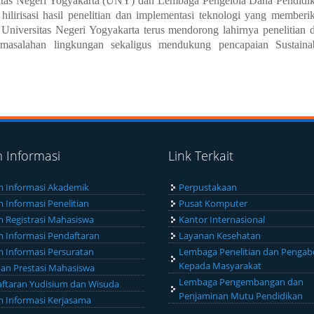
itas Negeri Yogyakarta (UNY) dan Lembaga Pengelola Dana Pendidi
ilirisasi hasil penelitian dan implementasi teknologi yang memberi
 Universitas Negeri Yogyakarta terus mendorong lahirnya penelitian 
rmasalahan lingkungan sekaligus mendukung pencapaian
Sustaina
m Informasi
Link Terkait
m Informasi Akademik
Perpustakaan
m Informasi Penelitian
Pusat Komputer
m Registrasi Mahasiswa
Kantor Internasional
m Informasi Pendaftaran
Layanan Kesehatan
m Informasi Persuratan
Lembaga Penelitian dan Pengab
Kepada Masyarakat
an Prestasi Mahasiswa
Lembaga Pengembangan dan
ftaran Yudisium dan Wisuda
Penjaminan Mutu Pendidikan
m Informasi Kerjasama