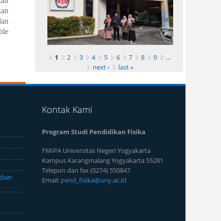
kan
kan
dan
ble
1
2
3
4
5
6
7
8
9
…
next ›
last »
Kontak Kami
Program Studi Pendidikan Fisika
FMIPA Universitas Negeri Yogyakarta
Kampus Karangmalang Yogyakarta 55281
Telepon dan fax (0274) 550847
dian
Email:
pend_fisika@uny.ac.id