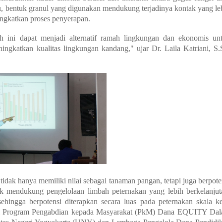
u, bentuk granul yang digunakan mendukung terjadinya kontak yang le
ingkatkan proses penyerapan.
h ini dapat menjadi alternatif ramah lingkungan dan ekonomis un
gkatkan kualitas lingkungan kandang," ujar Dr. Laila Katriani, S.S
dak hanya memiliki nilai sebagai tanaman pangan, tetapi juga berpote
k mendukung pengelolaan limbah peternakan yang lebih berkelanjut
ehingga berpotensi diterapkan secara luas pada peternakan skala ke
ari Program Pengabdian kepada Masyarakat (PkM) Dana EQUITY Da