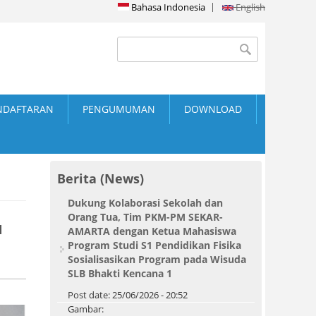
Bahasa Indonesia
English
Search form
Search
NDAFTARAN
PENGUMUMAN
DOWNLOAD
Berita (News)
Dukung Kolaborasi Sekolah dan
Orang Tua, Tim PKM-PM SEKAR-
N
AMARTA dengan Ketua Mahasiswa
Program Studi S1 Pendidikan Fisika
Sosialisasikan Program pada Wisuda
SLB Bhakti Kencana 1
Post date:
25/06/2026 - 20:52
Gambar: