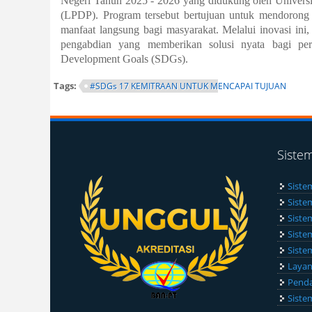
Negeri Tahun 2025 - 2026 yang didukung oleh Univers
(LPDP). Program tersebut bertujuan untuk mendorong h
manfaat langsung bagi masyarakat. Melalui inovasi ini,
pengabdian yang memberikan solusi nyata bagi pe
Development Goals
(SDGs).
Tags:
#SDGs 17 KEMITRAAN UNTUK MENCAPAI TUJUAN
Siste
Siste
Siste
Siste
Siste
Siste
Layan
Penda
Siste