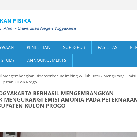
SWAAN
PENELITIAN
SOP & POB
FASILITAS
PE
 STUDY
ANNOUNCEMENTS
asil Mengembangkan Bioabsorben Belimbing Wuluh untuk Mengurangi Emisi
bupaten Kulon Progo
 YOGYAKARTA BERHASIL MENGEMBANGKAN
K MENGURANGI EMISI AMONIA PADA PETERNAKA
ABUPATEN KULON PROGO