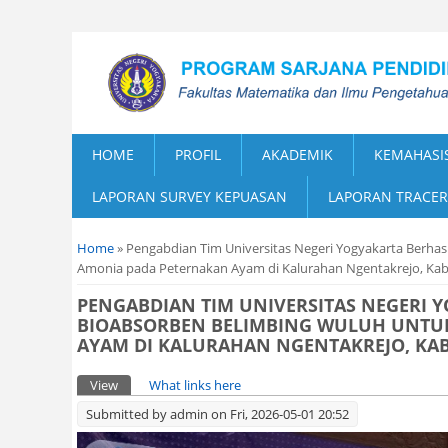
HOME
PROFIL
AKADEMIK
KEMAHASI
LAPORAN SURVEY KEPUASAN
LAPORAN TRACER
You are here
Home
» Pengabdian Tim Universitas Negeri Yogyakarta Berh
Amonia pada Peternakan Ayam di Kalurahan Ngentakrejo, Ka
PENGABDIAN TIM UNIVERSITAS NEGERI
BIOABSORBEN BELIMBING WULUH UNTU
AYAM DI KALURAHAN NGENTAKREJO, K
Primary tabs
View
(active tab)
What links here
Submitted by
admin
on Fri, 2026-05-01 20:52