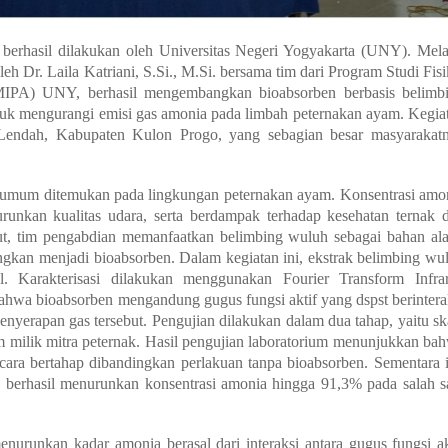
 berhasil dilakukan oleh Universitas Negeri Yogyakarta (UNY). Mela
h Dr. Laila Katriani, S.Si., M.Si. bersama tim dari Program Studi Fisi
MIPA) UNY, berhasil mengembangkan bioabsorben berbasis belimb
tuk mengurangi emisi gas amonia pada limbah peternakan ayam. Kegia
Lendah, Kabupaten Kulon Progo, yang sebagian besar masyarakat
 umum ditemukan pada lingkungan peternakan ayam. Konsentrasi amo
unkan kualitas udara, serta berdampak terhadap kesehatan ternak 
ebut, tim pengabdian memanfaatkan belimbing wuluh sebagai bahan al
gkan menjadi bioabsorben. Dalam kegiatan ini, ekstrak belimbing wu
l. Karakterisasi dilakukan menggunakan Fourier Transform Infra
ahwa bioabsorben mengandung gugus fungsi aktif yang dspst berintera
erapan gas tersebut. Pengujian dilakukan dalam dua tahap, yaitu sk
 milik mitra peternak. Hasil pengujian laboratorium menunjukkan ba
ra bertahap dibandingkan perlakuan tanpa bioabsorben. Sementara i
n berhasil menurunkan konsentrasi amonia hingga 91,3% pada salah s
urunkan kadar amonia berasal dari interaksi antara gugus fungsi ak