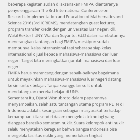
beberapa kegiatan sudah dilaksanakan FMIPA, diantaranya
penyelenggaraan The 3rd International Conference on
Research, Implementation and Education of Mathematics and
Science 2016 (3rd ICRIEMS), mendatangkan guest lecturer,
program transfer kredit dengan universitas luar negeri, dll.
Wakil Rektor I UNY, Wardan Suyanto, Ed.D dalam sambutannya
menerangkan tantangan bagi FMIPA, meskipun sudah
mempunyai kelas internasional tapi seberapa siap kelas
internasional dijual kepada mahasiswa-mahasiswa dari luar
negeri. Target kita meningkatkan jumlah mahasiswa dari luar
negeri.
FMIPA harus merancang dengan sebaik-baiknya bagaimana
untuk meyakinkan mahasiswa-mahasiswa luar negeri datang
ke sini untuk belajar. Tanpa keunggulan sulit untuk
mendatangkan mereka belajar di UNY.
Sementara itu, Djarot Wisnubroto dalam paparannya
menyampaikan, salah satu tantangan utama program PLTN di
Indonesia adalah, kesangsian sebagian masyarakat terhadap
kemampuan kita sendiri dalam mengelola teknologi yang
dianggap beresiko semacam nuklir. Suara kelompok anti nuklir
selalu menyatakan keraguan bahwa bangsa Indonesia bisa
mengelola fasilitas nuklir yang memerlukan tingkat