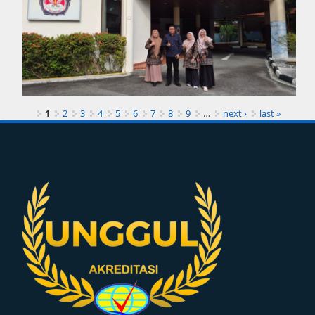
1
2
3
4
5
6
7
8
9
…
next ›
last »