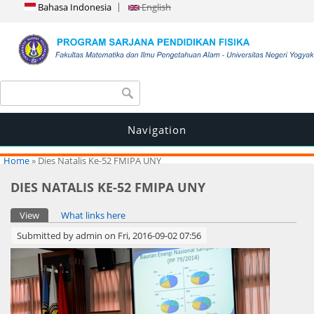
Bahasa Indonesia
English
Search form
Search
Navigation
You are here
Home
» Dies Natalis Ke-52 FMIPA UNY
DIES NATALIS KE-52 FMIPA UNY
Primary tabs
View
(active tab)
What links here
Submitted by
admin
on Fri, 2016-09-02 07:56