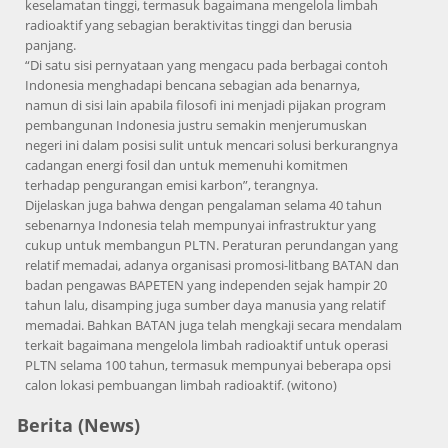
keselamatan tinggi, termasuk bagaimana mengelola limbah
radioaktif yang sebagian beraktivitas tinggi dan berusia
panjang.
“Di satu sisi pernyataan yang mengacu pada berbagai contoh
Indonesia menghadapi bencana sebagian ada benarnya,
namun di sisi lain apabila filosofi ini menjadi pijakan program
pembangunan Indonesia justru semakin menjerumuskan
negeri ini dalam posisi sulit untuk mencari solusi berkurangnya
cadangan energi fosil dan untuk memenuhi komitmen
terhadap pengurangan emisi karbon”, terangnya.
Dijelaskan juga bahwa dengan pengalaman selama 40 tahun
sebenarnya Indonesia telah mempunyai infrastruktur yang
cukup untuk membangun PLTN. Peraturan perundangan yang
relatif memadai, adanya organisasi promosi-litbang BATAN dan
badan pengawas BAPETEN yang independen sejak hampir 20
tahun lalu, disamping juga sumber daya manusia yang relatif
memadai. Bahkan BATAN juga telah mengkaji secara mendalam
terkait bagaimana mengelola limbah radioaktif untuk operasi
PLTN selama 100 tahun, termasuk mempunyai beberapa opsi
calon lokasi pembuangan limbah radioaktif. (witono)
Berita (News)